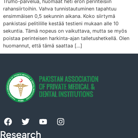
Trumo-palvelua, huomaat heti eron perinteisiin
rahansiirtoihin. Vahva tunnistautuminen tapahtuu
ensimmäisen 0,5 sekunnin aikana. Koko siirtymä
pankistasi pelitilille kestää testieni mukaan alle 10
sekuntia. Tämä nopeus on vaikuttava, mutta se myös
poistaa perinteisen harkinta-ajan talletushetkellä. Olen
huomannut, että tämä saattaa […]
Research