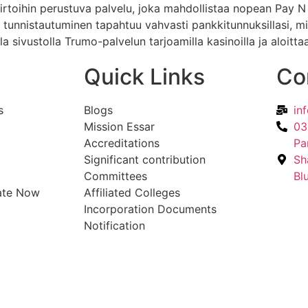
siirtoihin perustuva palvelu, joka mahdollistaa nopean Pay 
 tunnistautuminen tapahtuu vahvasti pankkitunnuksillasi, mi
a sivustolla Trumo-palvelun tarjoamilla kasinoilla ja aloitta
Quick Links
Co
s
Blogs
in
Mission Essar
03
Accreditations
Pa
Significant contribution
Sh
Committees
Bl
ate Now
Affiliated Colleges
Incorporation Documents
Notification