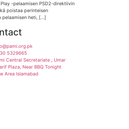
N Play -pelaamisen PSD2-direktiivin
kä poistaa perinteisen
a pelaamisen heti, […]
ntact
fo@pami.org.pk
30 5329665
mi Central Secretariate , Umar
arif Plaza, Near BBQ Tonight
ue Area Islamabad