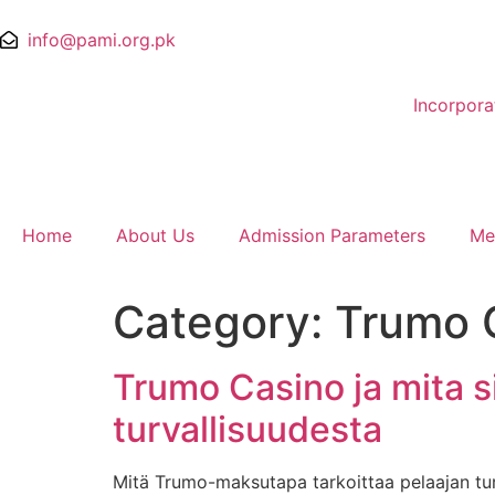
info@pami.org.pk
Incorpor
Home
About Us
Admission Parameters
Me
Category:
Trumo 
Trumo Casino ja mita si
turvallisuudesta
Mitä Trumo-maksutapa tarkoittaa pelaajan tur