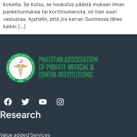
kokeilla. Se kutsu, se houkutus päästä mukaan ilman
pankkitunnuksia tai korttinumeroita, oli liian suuri
vastustaa. Ajattelin, että jos kerran Suomessa lähes
kaikki […]
Research
Value added Services